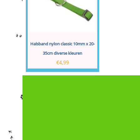
Halsband nylon classic 10mm x 20-
35cm diverse kleuren
€
4,99