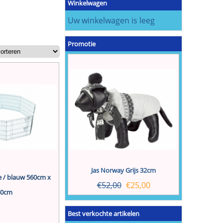
Winkelwagen
Uw winkelwagen is leeg
Promotie
Jas Norway Grijs 32cm
 / blauw 560cm x
€
52,00
€
25,00
60cm
Best verkochte artikelen