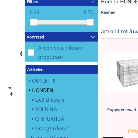
Home
/
HONDE
Filters
€ 49
€ 70
Rennen
Artikel
1
tot
3
(v
Voorraad
Alleen beschikbare
producten
Artikelen
OUTLET !!!
HONDEN
Lief! Lifestyle
VOEDING
Puppyren zwart
CHIHUAHUA
Draagzakken /
€
49,
Transportboxen