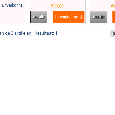
Uitverkocht
€
69,00
€
In winkelmand
Details
Details
an de
3
artikelen).
Resultaat:
1