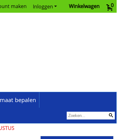
0
ount maken
Winkelwagen
Inloggen
maat bepalen
GUSTUS