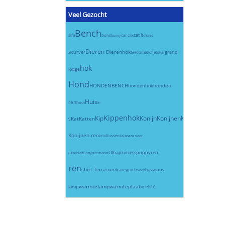
Veel Gezocht
Bench
cat it
alfa
boris
car clix
bunny
chalet
Dieren
Dierenhok
curver
grand
feedomatic
fietskar
xl
hok
lodge
Hond
HONDENBENCH
honden
hondenhok
Huis
ren
hooi
k-
Kippenhok
Kip
Konijn
Konijnen
Konijnenhok
Kat
Katten
9
Konijnen ren
Kussens
kt10
Kussens voor
Olba
princess
puppyren
Loopren
nano
Bench
loft
ren
shirt
Terrarium
transport
tussen
uv
tridolf
warmtelamp
warmteplaat
lamp
zh10
zh7