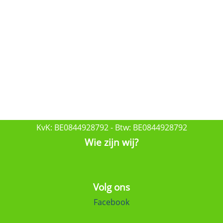
KvK: BE0844928792 - Btw: BE0844928792
Wie zijn wij?
Volg ons
Facebook