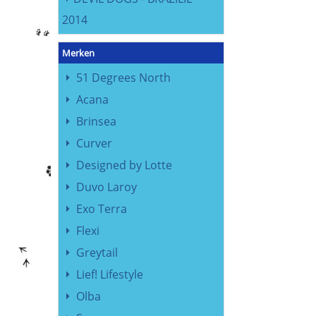
2014
Merken
51 Degrees North
Acana
Brinsea
Curver
Designed by Lotte
Duvo Laroy
Exo Terra
Flexi
Greytail
Lief! Lifestyle
Olba