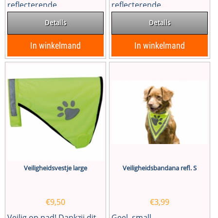
reflecterende...
reflecterende...
Details
Details
In winkelmand
In winkelmand
Veiligheidsvestje large
Veiligheidsbandana refl. S
€
9,50
€
3,99
Veilig op pad! Dankzij dit
Geel, small