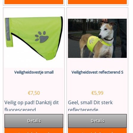
Veiligheidsvestje small
Veiligheidsvest reflecterend S
€
7,50
€
5,99
Veilig op pad! Dankzij dit
Geel, small Dit sterk
fluorescerend...
reflecterende...
Details
Details