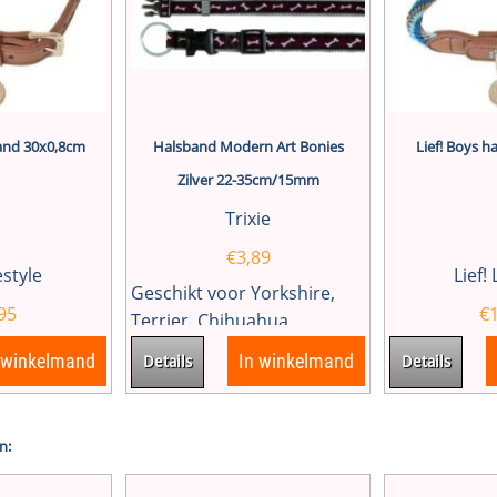
band 30x0,8cm
Halsband Modern Art Bonies
Lief! Boys 
Zilver 22-35cm/15mm
Trixie
€
3,89
festyle
Lief! 
Geschikt voor Yorkshire,
95
€
Terrier, Chihuahua,...
 winkelmand
In winkelmand
Details
Details
n: