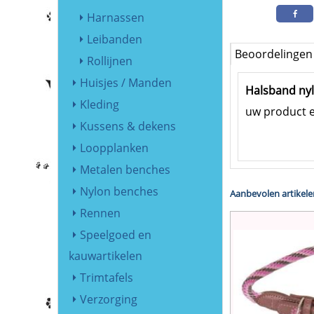
Harnassen
Leibanden
Beoordelingen
Rollijnen
Huisjes / Manden
Halsband nyl
Kleding
uw product e
Kussens & dekens
Loopplanken
Metalen benches
Nylon benches
Aanbevolen artikele
Rennen
Speelgoed en
kauwartikelen
Trimtafels
Verzorging