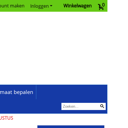
0
ount maken
Winkelwagen
Inloggen
maat bepalen
GUSTUS