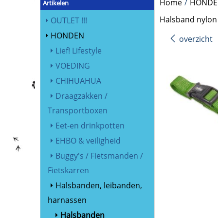
Home
/
HONDE
Artikelen
Halsband nylon 
OUTLET !!!
HONDEN
overzicht
Lief! Lifestyle
VOEDING
CHIHUAHUA
Draagzakken /
Transportboxen
Eet-en drinkpotten
EHBO & veiligheid
Buggy's / Fietsmanden /
Fietskarren
Halsbanden, leibanden,
harnassen
Halsbanden