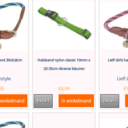
band 30x0,8cm
Halsband nylon classic 10mm x
Lief! Girls 
20-35cm diverse kleuren
festyle
Lief! 
95
€
4,99
€
 winkelmand
In winkelmand
Details
Details