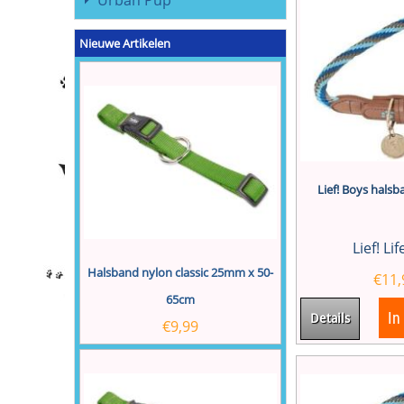
Urban Pup
Nieuwe Artikelen
Lief! Boys hals
Lief! Li
Halsband nylon classic 25mm x 50-
€
11,
65cm
In
Details
€
9,99