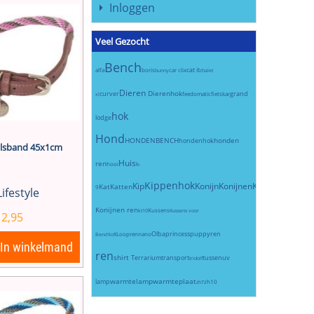
Inloggen
Veel Gezocht
Bench
cat it
alfa
boris
car clix
bunny
chalet
Dieren
Dierenhok
curver
grand
feedomatic
fietskar
xl
hok
lodge
Hond
HONDENBENCH
honden
hondenhok
halsband 45x1cm
Huis
ren
hooi
k-
Kippenhok
Kip
Konijn
Konijnen
Konijnenhok
Kat
Katten
9
Lifestyle
Konijnen ren
Kussens
kt10
Kussens voor
12,95
Olba
princess
puppyren
Loopren
nano
Bench
loft
In winkelmand
ren
shirt
Terrarium
transport
tussen
uv
tridolf
warmtelamp
warmteplaat
lamp
zh10
zh7