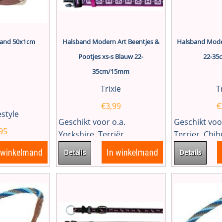
sband 50x1cm
Halsband Modern Art Beentjes &
Halsband Moder
Pootjes xs-s Blauw 22-
22-3
35cm/15mm
Trixie
T
€
3,99
€
festyle
Geschikt voor o.a.
Geschikt voo
95
Yorkshire, Terriër,...
Terrier, Chih
 winkelmand
In winkelmand
Details
Details