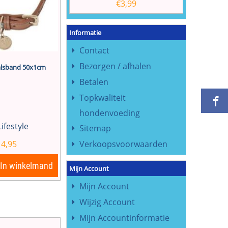
€
3,99
Informatie
Contact
Bezorgen / afhalen
halsband 50x1cm
Betalen
Topkwaliteit
hondenvoeding
Lifestyle
Sitemap
14,95
Verkoopsvoorwaarden
In winkelmand
Mijn Account
Mijn Account
Wijzig Account
Mijn Accountinformatie