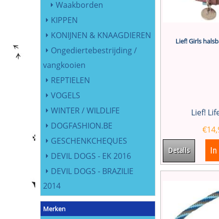
Waakborden
KIPPEN
KONIJNEN & KNAAGDIEREN
Lief! Girls hal
Ongediertebestrijding /
vangkooien
REPTIELEN
VOGELS
WINTER / WILDLIFE
Lief! Li
DOGFASHION.BE
€
14,
GESCHENKCHEQUES
In
Details
DEVIL DOGS - EK 2016
DEVIL DOGS - BRAZILIE
2014
Merken