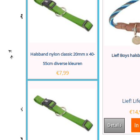
Halsband nylon classic 20mm x 40-
Lief! Boys hal
55cm diverse kleuren
€
7,99
Lief! Li
€
14,
In
Details