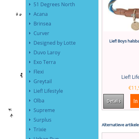
51 Degrees North
Acana
Brinsea
Curver
Lief! Boys hals
Designed by Lotte
Duvo Laroy
Exo Terra
Flexi
Lief! Li
Greytail
€
11,
Lief! Lifestyle
Olba
In
Details
Supreme
Surplus
Alternatieve artikele
Trixie