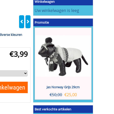
Winkelwagen
Uw winkelwagen is leeg
Promotie
iverse kleuren
€
3,99
inkelwagen
Jas Norway Grijs 29cm
€
50,00
€
25,00
Best verkochte artikelen