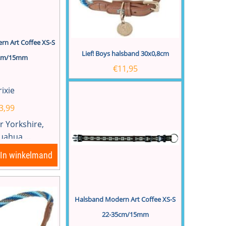
n Art Coffee XS-S
Lief! Boys halsband 30x0,8cm
5cm/15mm
€
11,95
rixie
3,99
r Yorkshire,
uahua,...
In winkelmand
Halsband Modern Art Coffee XS-S
22-35cm/15mm