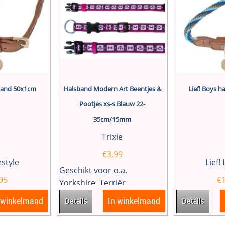
sband 50x1cm
Halsband Modern Art Beentjes &
Lief! Boys 
Pootjes xs-s Blauw 22-
35cm/15mm
Trixie
€
3,99
festyle
Lief! 
Geschikt voor o.a.
95
€
Yorkshire, Terriër,...
 winkelmand
In winkelmand
Details
Details