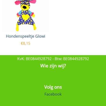
Hondenspeeltje Glowi
€
8,15
KvK: BE0844928792 - Btw: BE0844928792
Wie zijn wij?
Volg ons
Facebook