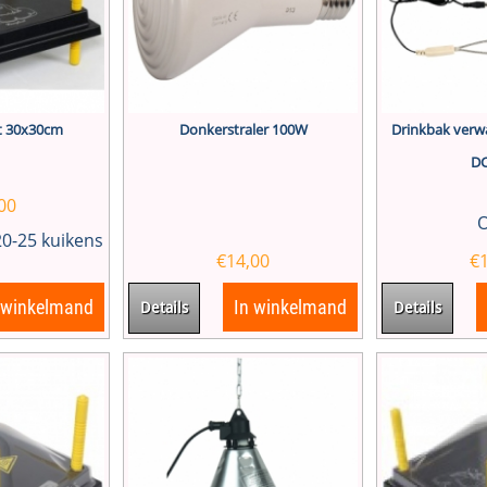
t 30x30cm
Donkerstraler 100W
Drinkbak verw
DC
00
O
20-25 kuikens
€
14,00
€
 winkelmand
In winkelmand
Details
Details