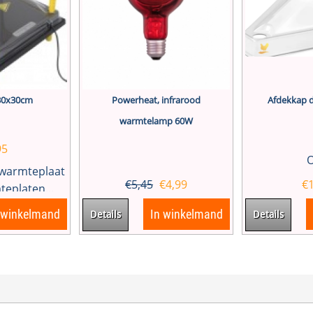
30x30cm
Powerheat, infrarood
Afdekkap 
warmtelamp 60W
95
O
 warmteplaat
€
5,45
€
4,99
€
eplaten...
 winkelmand
In winkelmand
Details
Details