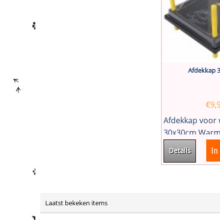
Afdekkap 
€
9,
Afdekkap voor
30x30cm Warmt
In
Details
Laatst bekeken items