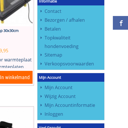
Informatie
Contact
Bezorgen / afhalen
Betalen
ap 30x30cm
Topkwaliteit
hondenvoeding
9,95
Sitemap
or warmteplaat
Verkoopsvoorwaarden
mteplaten...
In winkelmand
Mijn Account
Mijn Account
Wijzig Account
Mijn Accountinformatie
Inloggen
Veel Gezocht