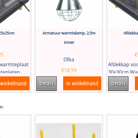
25x25cm
Armatuur warmtelamp, 2,5m
Afdekk
snoer
95
€
Olba
 warmteplaat
Afdekkap vo
€
18,99
eplaten...
30x30cm War
 winkelmand
In winkelmand
Details
Details
n: