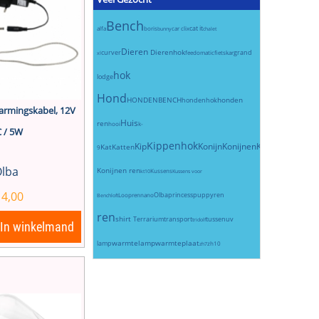
Bench
cat it
alfa
boris
car clix
bunny
chalet
Dieren
Dierenhok
curver
grand
feedomatic
fietskar
xl
hok
lodge
Hond
HONDENBENCH
honden
hondenhok
armingskabel, 12V
Huis
ren
hooi
k-
 / 5W
Kippenhok
Kip
Konijn
Konijnen
Konijnenhok
Kat
Katten
9
lba
Konijnen ren
Kussens
kt10
Kussens voor
14,00
Olba
princess
puppyren
Loopren
nano
Bench
loft
ren
shirt
Terrarium
transport
tussen
uv
tridolf
In winkelmand
warmtelamp
warmteplaat
lamp
zh10
zh7