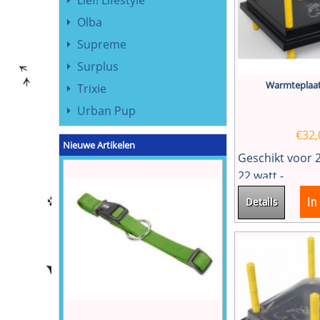
Lief! Lifestyle
Olba
Supreme
Surplus
Warmteplaa
Trixie
Urban Pup
€
32,
Nieuwe Artikelen
Geschikt voor 
22 watt -...
In
Details