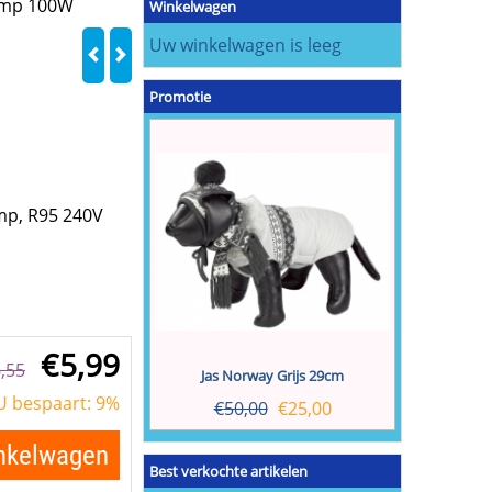
amp 100W
Winkelwagen
Uw winkelwagen is leeg
Promotie
mp, R95 240V
€
5,99
,55
Jas Norway Grijs 29cm
U bespaart: 9%
€
50,00
€
25,00
inkelwagen
Best verkochte artikelen