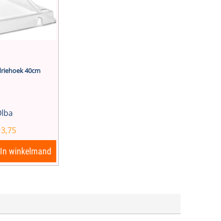
driehoek 40cm
lba
13,75
In winkelmand