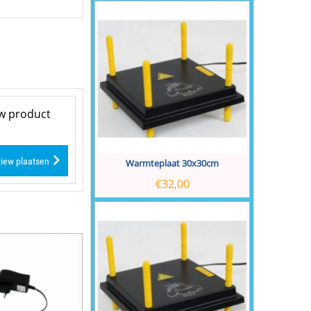
uw product
iew plaatsen
Warmteplaat 30x30cm
€
32,00