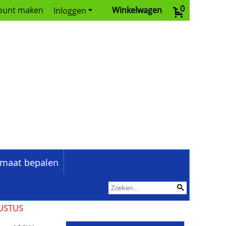
0
ount maken
Winkelwagen
Inloggen
maat bepalen
GUSTUS