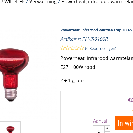
 / WILDLIFE
/
Verwarming
/
Powerheat, infrarood warmtel
Powerheat, infrarood warmtelamp 100W
Artikelnr:
PH-IR0100R
(0 Beoordelingen)
Powerheat, infrarood warmtela
E27, 100W rood
2 + 1 gratis
€
6
Aantal
In w
+