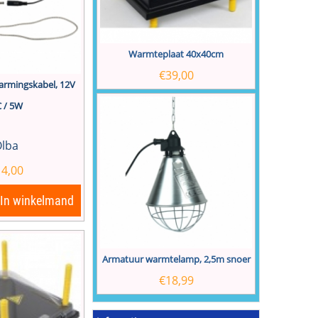
Warmteplaat 40x40cm
€
39,00
armingskabel, 12V
 / 5W
lba
14,00
In winkelmand
Armatuur warmtelamp, 2,5m snoer
€
18,99