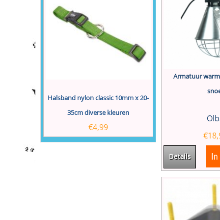
Armatuur warm
sno
Halsband nylon classic 10mm x 20-
35cm diverse kleuren
Olb
€
4,99
€
18,
In
Details