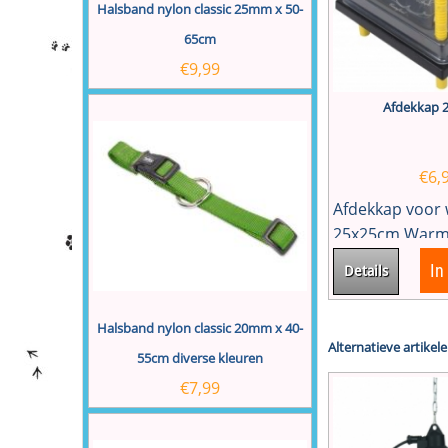
Halsband nylon classic 25mm x 50-
65cm
€
9,99
Afdekkap 
€
6,
Afdekkap voor
25x25cm Warmt
In
Details
Halsband nylon classic 20mm x 40-
Alternatieve artikele
55cm diverse kleuren
€
7,99