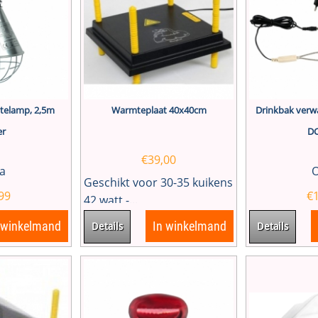
telamp, 2,5m
Warmteplaat 40x40cm
Drinkbak verw
er
DC
€
39,00
a
O
Geschikt voor 30-35 kuikens
99
€
42 watt -...
 winkelmand
In winkelmand
Details
Details